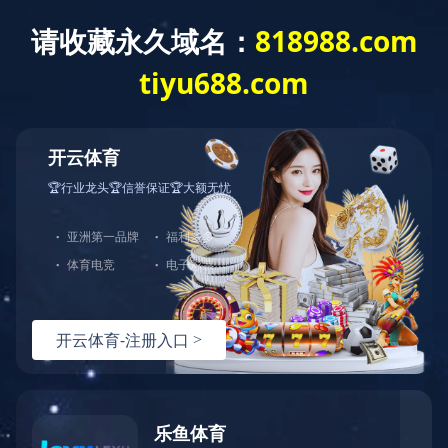
开云体育
全部分类
开云体育-开云kaiyun(中国)
产品
您当前的位置：
开云体育-开云kaiyun(中国)
>
关于我们