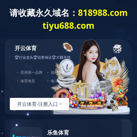
开云体育
全部分类
开云体育-开云kaiyun(中国)
产品
您当前的位置：
开云体育-开云kaiyun(中国)
>
关于我们
>
发展历程
发展历程