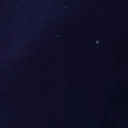
我们提供全方位服务保障：
24小时快速响应机制
全国30个服务网点覆盖
客户满意度达98.5%
设备维护承诺