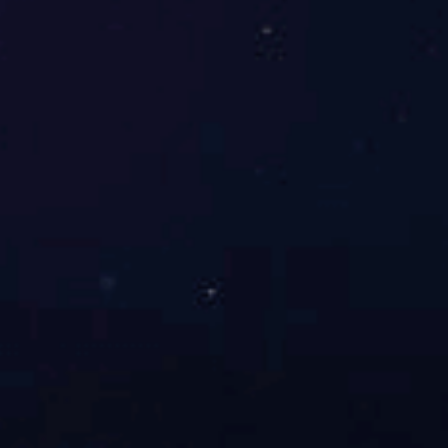
我们坚持"以质取胜，以诚待客，以德从商，
在质量管理方面，我们建立了从原材料采购
诺；在企业治理方面，我们严格遵守国家法
二十六年来，我们凭借过硬的产品质量和诚信