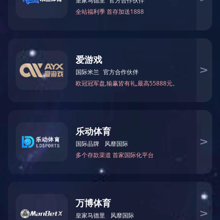
持续提升产品技术含量与附加值
建立全球化营销服务网络
参与国际行业标准制定
核心价值观
团结 · 务实 · 敬业 · 高效 · 创新
团结：
倡导团队协作，共享成功
务实：
脚踏实地，注重实际成效