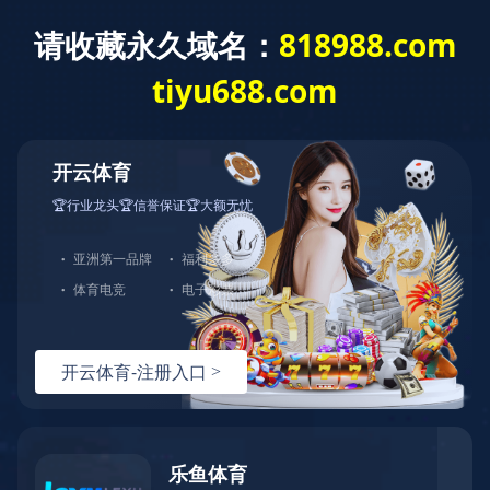
开云体育
全部分类
开云体育-开云kaiyun(中国)
产品
您当前的位置：
开云体育-开云kaiyun(中国)
>
立式包装机组
>
立式颗粒