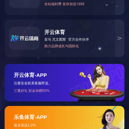
复合麦片包装机
西瓜种子包装机