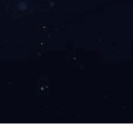
5.与物料接触的零件采用优质不锈钢材料加工，符合GMP要
6.可选配：热转印打码机、色带打码机，上料机、成品输送机
设备参数：
设备型号：MC240KL
包装速度：20-60包/分钟
包装范围：1-100克
包装膜宽：≤280mm
制袋尺寸：L40-150mm，W40-140mm
封口形式：背封/三边封/四边封/异性袋
封口纹路：锯齿/直纹/花纹/网纹
电源：220V/380V 50HZ/60HZ，1350W
包装材料：复合膜/复合纸/聚乙烯、烯尼龙/聚乙烯、聚脂/铝
耗气量：0.8MPA 0.4m³/分钟
切刀类型：平刀/齿刀/圆角刀/滚刀
机器重量：约180KG
机器尺寸：L900*W800*H1800 (mm)