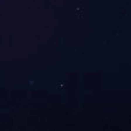
包装机
机组成，特别适宜微小颗粒物料的计量包装，集自动计量、制袋、包装、