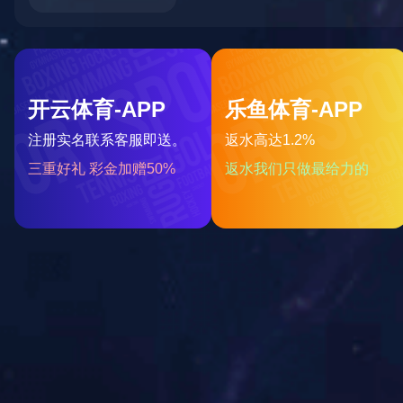
相关推荐
麦片卷膜包装机