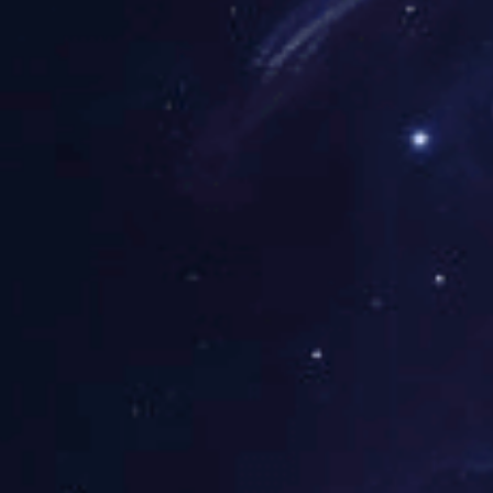
种子小袋包装机
种子自动包装机