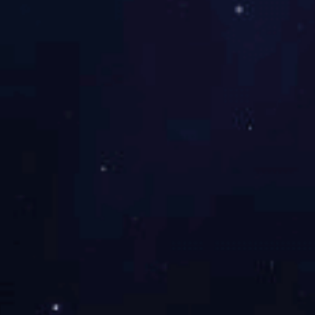
猜你想搜
量杯包装机
颗粒包装机
立式制袋
设备介绍
设备简介：
该机组由一台量杯计量机和一台立式卷膜制袋包装
摸屏。
设备参数：