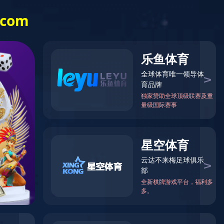
我们
新闻资讯
联系我们
装机组
式量杯式颗粒、颗粒粉末包装机厂家，可根据客户不
为您解决包装精度问题。整厂方案设计，支持非标定