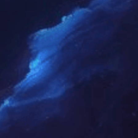
南方区域
北方区域