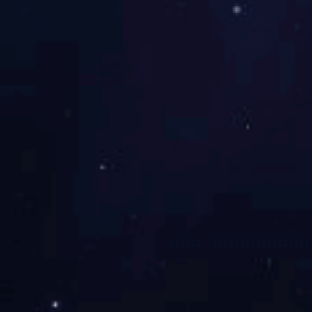
猜你想搜
液体包装机
立式制袋包装机
膏体
设备介绍
设备简介：
该机组是由一台液体计量装置 (转子泵/活塞泵/蠕
孔、计数于一体，采用三伺服系统拉膜、封口，设
便。