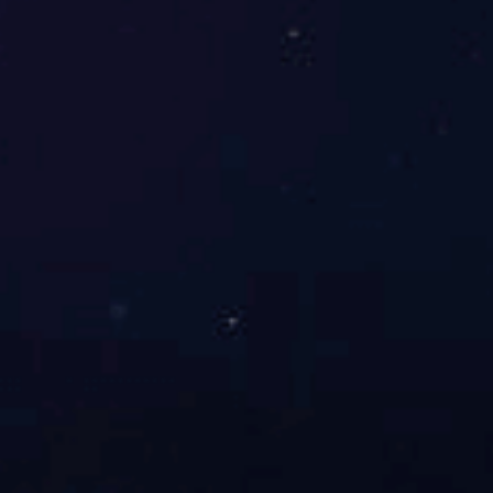
包装机
动泵)和一台5000D立式充填包装机组成，可与CIP清洗系统无缝对接，
备运行平稳可靠。控制元器件均采用国际知名品牌，性能可靠。先进的设