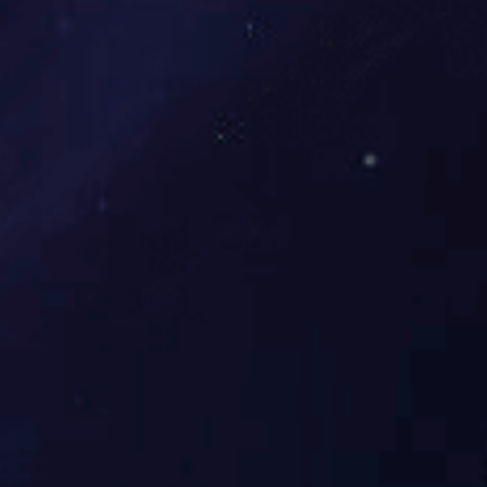
立式四边封包装机
MC1100立式液体包装机组
MC7300B立式液体包装机组