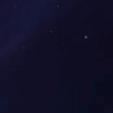
建材包装机
小型小袋粉末包装机
水泥包装机