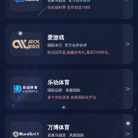
相关推荐
25公斤颗粒包装机