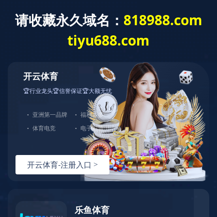
开云体育
全部分类
开云体育-开云kaiyun(中国)
产品
您当前的位置：
开云体育-开云kaiyun(中国)
>
行业包装方案
>
农业行业