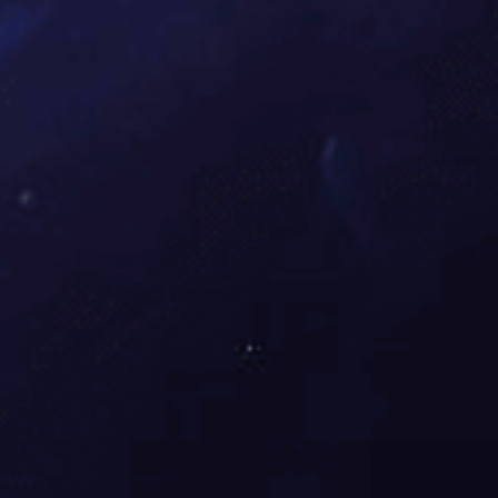
微信咨询
返回顶部