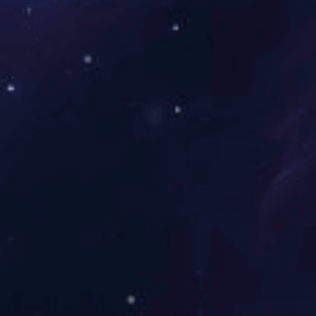
小型小袋粉末包装机
水泥包装机