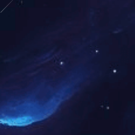
包装自动化生产线
定量粉剂包装机
建材包装机