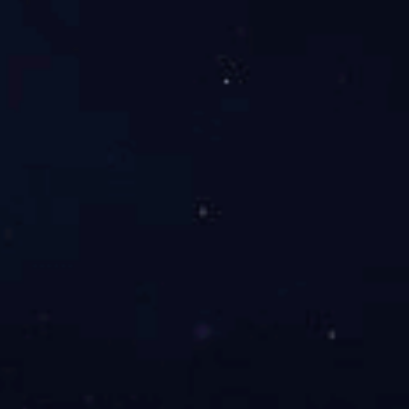
，降低长期成本投入。也可与其它配套设备完成整条
旋转供料；称重传感器和称重控制器进行称重信号的
成；采用从备袋库取袋，袋子对中定位，袋子往前