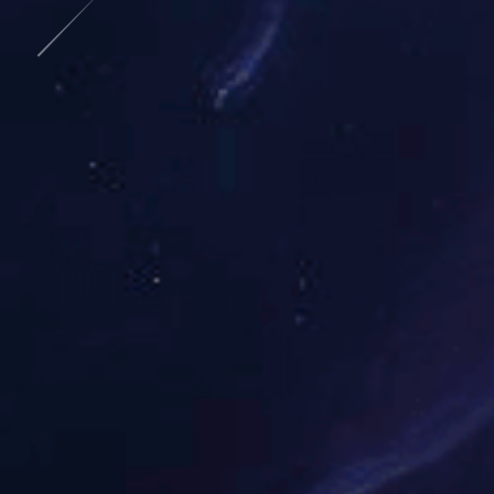
全自动食品包装机
粉体吨袋包装机