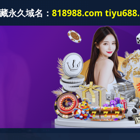
产品中心
技术支持
客户案例
关于
食品行业
粉末自动称重抽真
迈驰是一家粉末抽真空包装机
粉料特性定制一对一方案，可