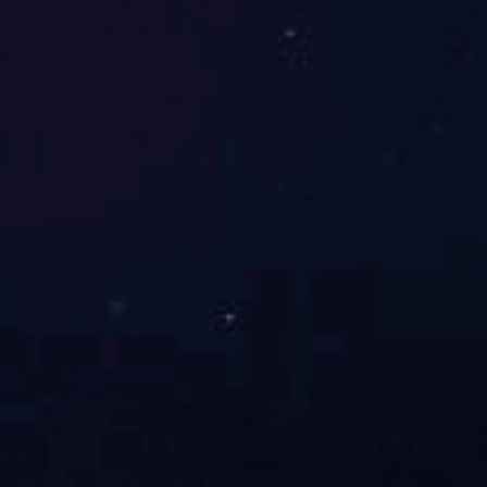
猜你想搜
全自动包装机械设备生产厂家
包装自动化包
设备介绍