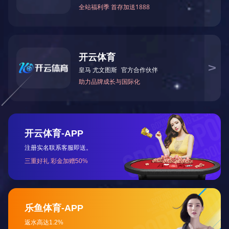
全自动食品包装机
粉体吨袋包装机