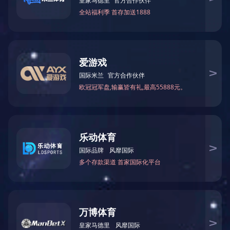
相关推荐
25公斤颗粒包装机