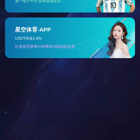
包装自动化生产线
定量粉剂包装机