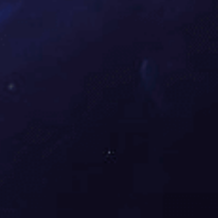
微信咨询
返回顶部