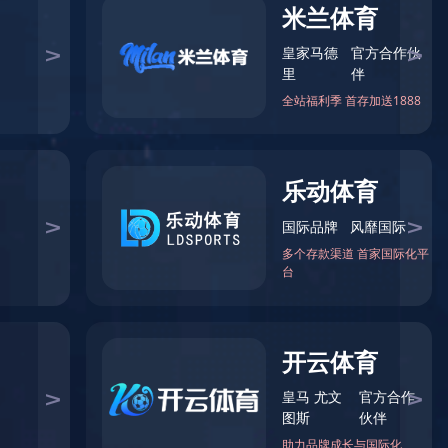
/粽子预拌粉、汤料预拌粉、披萨预拌粉、松饼预拌
、油条预拌粉、手抓饼预拌粉、酥皮点心预拌粉、法
华夫饼预拌粉、甜甜圈预拌粉等，您需求的预拌粉分
械、烘焙预拌粉包装机生产线可以点击详情了解更
4
5
线：13902302342