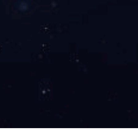
设备参数：
设备型号：MC5000D
袋长范围L×W(mm)：(50～280)×(70～200)
可包装袋型：枕式袋、插脚袋、冲孔袋、手提袋、盒式袋等
计量范围(g)：10～500
计量精度：±0.2%～0.5%
包装速度(包/分)：25～80