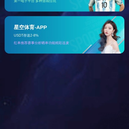
包装自动化生产线
定量粉剂包装机