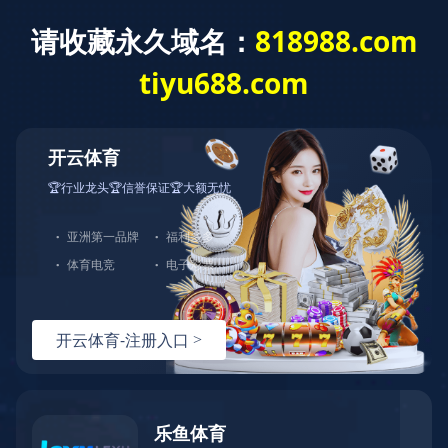
开云体育
全部分类
开云体育-开云kaiyun(中国)
产品
您当前的位置：
开云体育-开云kaiyun(中国)
>
行业包装方案
>
食品行业