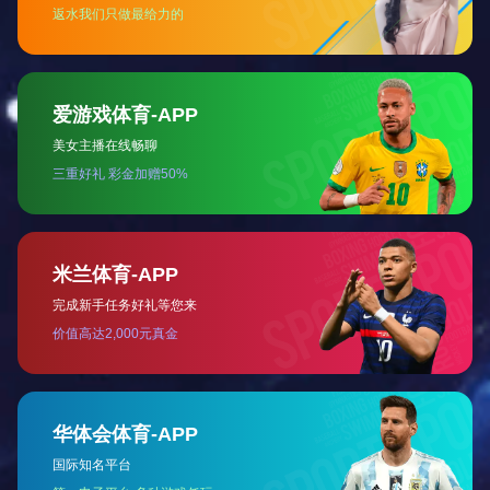
种子包装机
全自动颗粒包装机