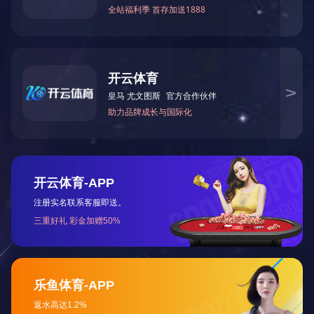
全自动食品包装机
粉体吨袋包装机