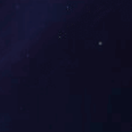
建材包装机
小型小袋粉末包装机
水泥包装机