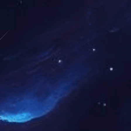
包装自动化生产线
定量粉剂包装机
建材包装机