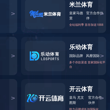
、茶叶、豆类、塑料、塑料颗粒、树脂颗粒、螺栓、
钉子、盐片、食盐、糖粉末、花生、饲料、大豆、冷
碱、枸杞、核桃、冷冻食品、切片、金银花、黄冰糖
可以点击详情了解更多。
0
2
线：13902302342