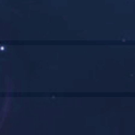
盐、片剂、钾肥、螺丝、木炭
冰糖、塑料粒子、饲料颗粒、
冻蔬菜、小麦、冷冻水果、片
等，您需求的包装码垛生产线
点击次数：
发布时间：2025-09-26 17:27:3
更新时间：2026-02-05 13:49:1
咨询热