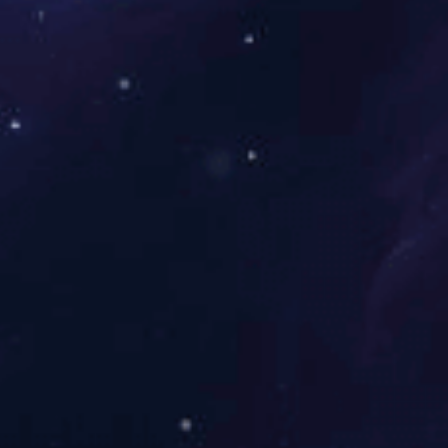
小型小袋粉末包装机
水泥包装机