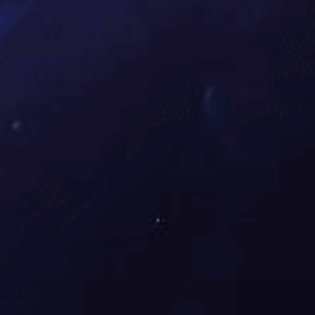
微信咨询
返回顶部