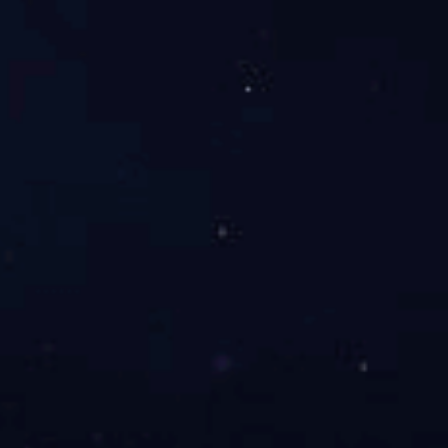
采用三伺服系统拉膜、封口，设备运行平稳可靠。控