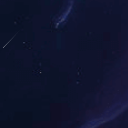
全自动食品包装机
粉体吨袋包装机