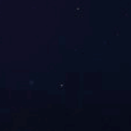
装流水线
斗式提升机组成，集称量、制袋、充填、封口、打码、冲孔、计数于一体，
设计理念保证了该机组运行稳定、操作简单、维护方便。