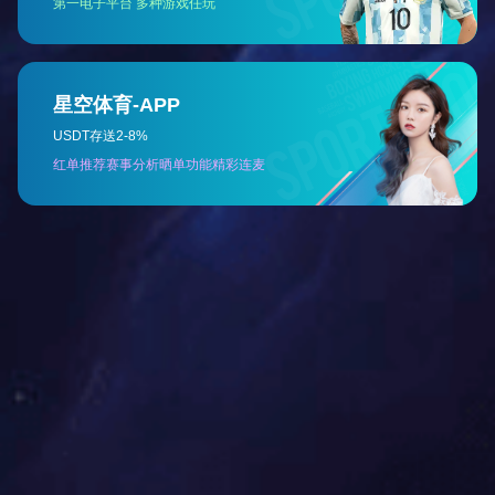
包装自动化生产线
定量粉剂包装机