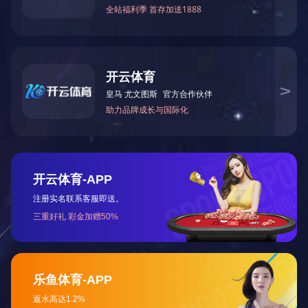
全自动食品包装机
粉体吨袋包装机