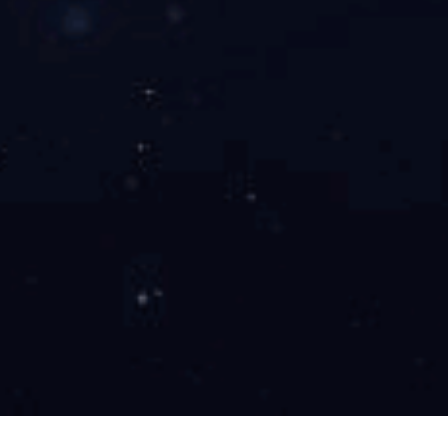
设备型号：MC5000D
袋长范围L×W(mm)：(50～280)×(70～200)
可包装袋型：枕式袋、插脚袋、冲孔袋、手提袋、盒式袋等
计量范围(g)：10～500
计量精度：±0.5%～1%
包装速度(包/分)：25～80