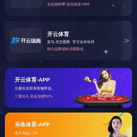
全自动食品包装机
粉体吨袋包装机