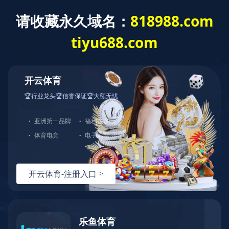
开云体育
全部分类
开云体育-开云kaiyun(中国)
产品
您当前的位置：
开云体育-开云kaiyun(中国)
>
行业包装方案
>
医药行业