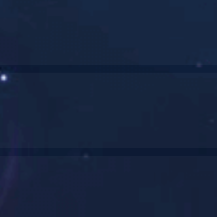
器人码垛。整厂方案设计，支
生产，提高产能。
点击次数：
发布时间：2025-05-15 15:49:4
更新时间：2026-01-22 14:57:1
咨询热