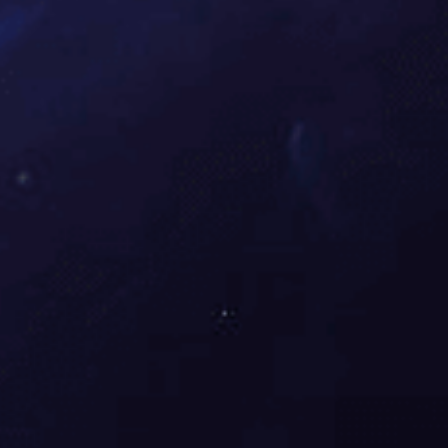
微信咨询
返回顶部