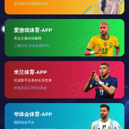
种子包装机
全自动颗粒包装机