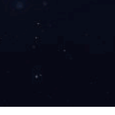
设备参数：
设备型号：MC5000B
袋长范围L×W(mm)：(50～340)×(80～250)
可包装袋型：枕式袋、插脚袋、冲孔袋、手提袋、盒式袋等
计量范围(g)：100～2000
计量精度：±0.5%～1%
包装速度(包/分)：10～50