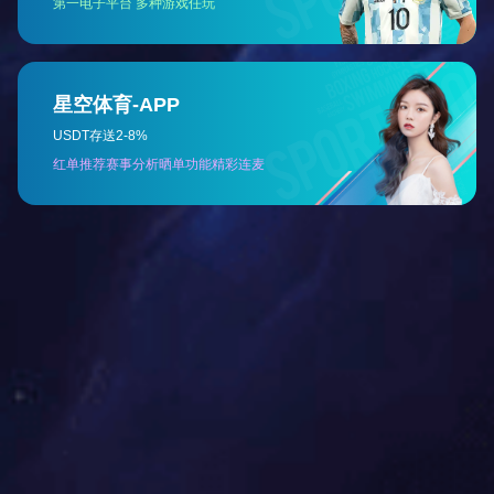
包装自动化生产线
定量粉剂包装机