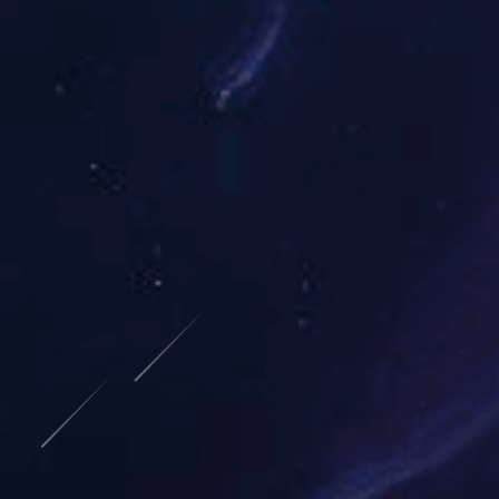
全自动食品包装机
粉体吨袋包装机