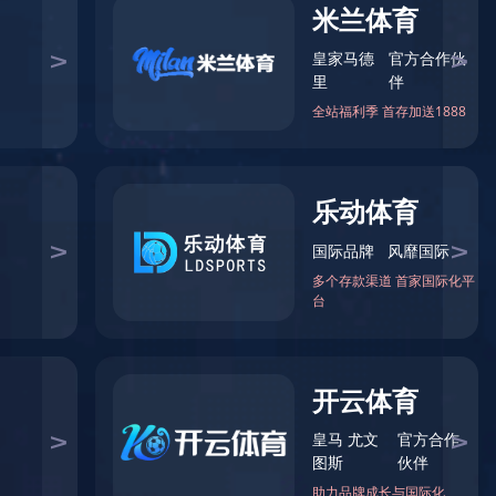
整厂方案设计，支持非标定制。26年包装行业经验，
产能。
4
3
线：13902302342