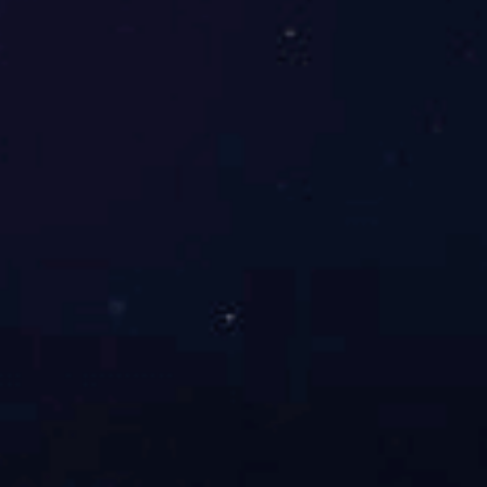
全自动包装机械设备生产厂家
-热封-整形
钮就可同步调节各组夹手
袋或无加料，不封口
选配)