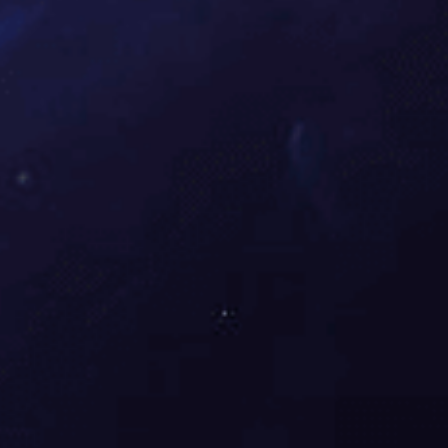
微信咨询
返回顶部