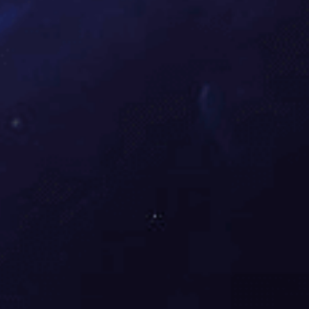
微信咨询
返回顶部