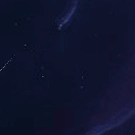
全自动食品包装机
粉体吨袋包装机