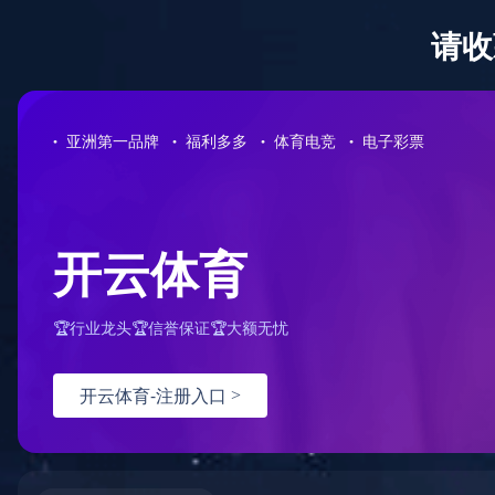
开云体育
全部分类
开云体育-开云kaiyun(中国)
您当前的位置：
开云体育-开云kaiyun(中国)
>
行业包装方案
>