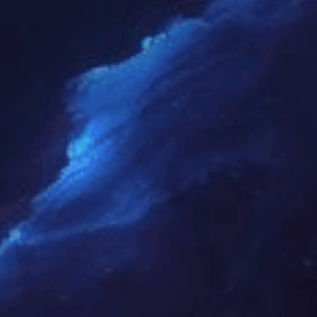
南方区域
北方区域