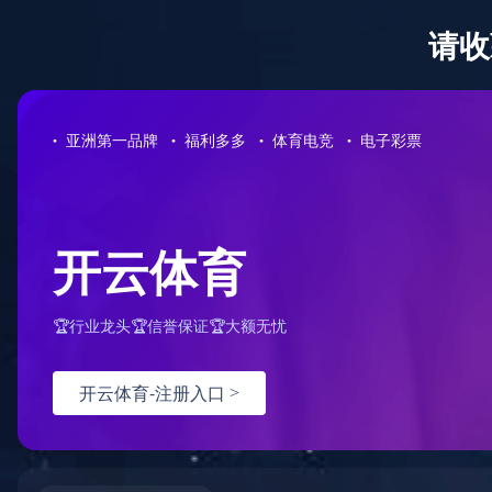
开云体育
全部分类
开云体育-开云kaiyun(中国)
您当前的位置：
开云体育-开云kaiyun(中国)
>
行业包装方案
>