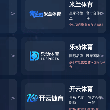
2
4
线：13902302342