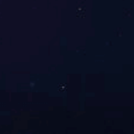
粉立式包装机
碳酸钙粉自动包装机
充填包装机组成，特别适宜较大粉尘的超细粉状物料的计量包装。集计量、
有效地解决了粉尘全自动包装的难题。
格方便、性价比高、故障率低且维护方便、占地面积小、包材成本低。