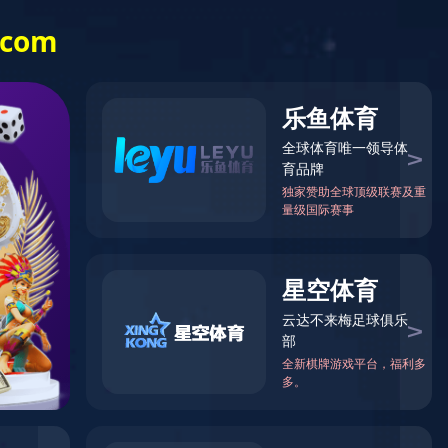
我们
新闻资讯
联系我们
国)设备是一家26年钙粉6公斤包装机工厂，可包装氢氧化
、k2螯合钙粉等，您需求的碳酸钙粉自动包装机可以