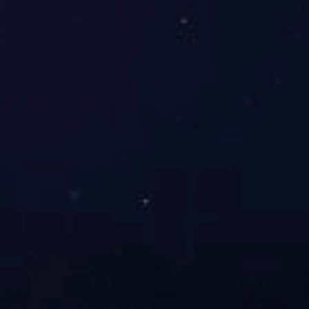
猜你想搜
颗粒包装流水线
颗粒包装机
立式制袋包
设备介绍