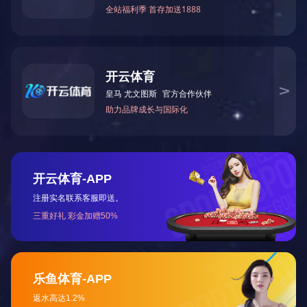
1-5L液体灌装机生产线
颗粒灌装机生产线