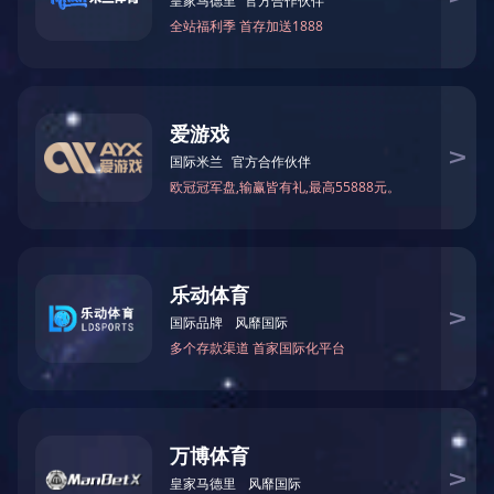
相关推荐
5-30L液体灌装机生产线