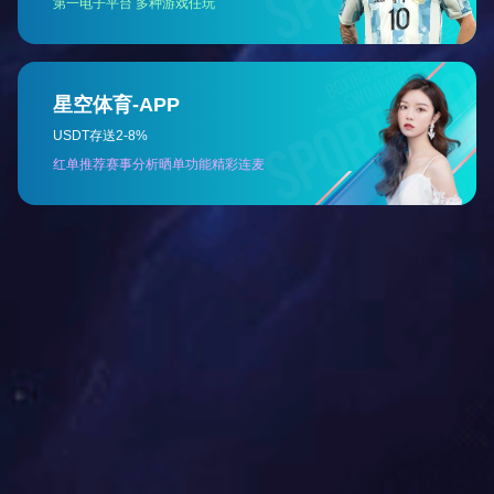
颗粒重袋包装流水线
5-25kg颗粒包装流水线