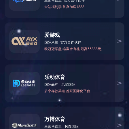
相关推荐
5-30L液体灌装机生产线