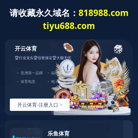
开云体育
全部分类
开云体育-开云kaiyun(中国)
产品
您当前的位置：
开云体育-开云kaiyun(中国)
>
自动流水线组
>
全自动包