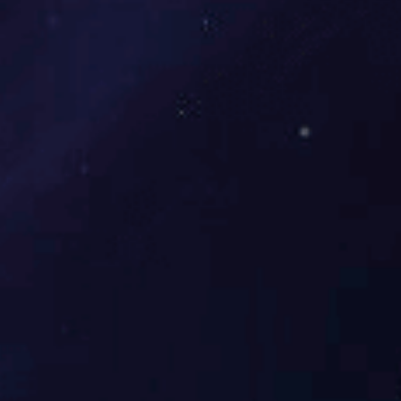
粉剂重袋包装流水线
5-25kg底充式包装流水线
5-25kg粉末包装流水线