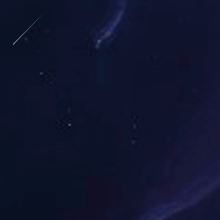
金属检测机
自动重量选别机