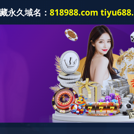
产品中心
技术支持
客户案例
关于
设备
MCYZTB-5160
迈驰是一家专业生产圆瓶定位
定锥度的圆形物体的自动贴标