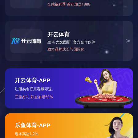
金属检测机
自动重量选别机