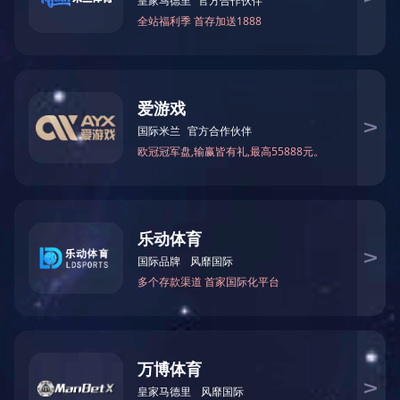
相关推荐
自动开箱机