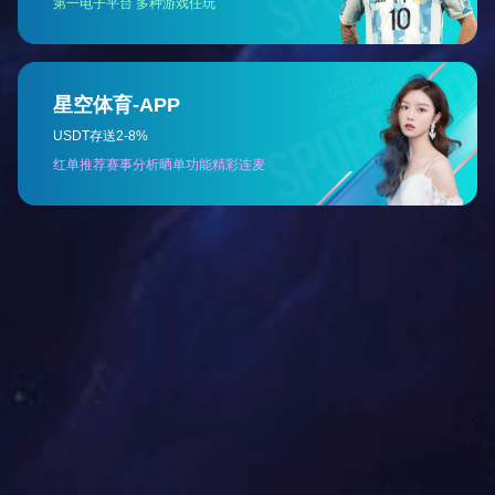
覆顶缠绕膜机
协作码垛机