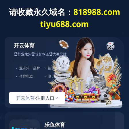
开云体育
全部分类
开云体育-开云kaiyun(中国)
产品
您当前的位置：
开云体育-开云kaiyun(中国)
>
成套设备
>
前端设备