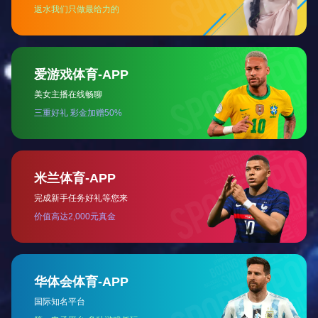
机械手装箱机
穿箭式打包机