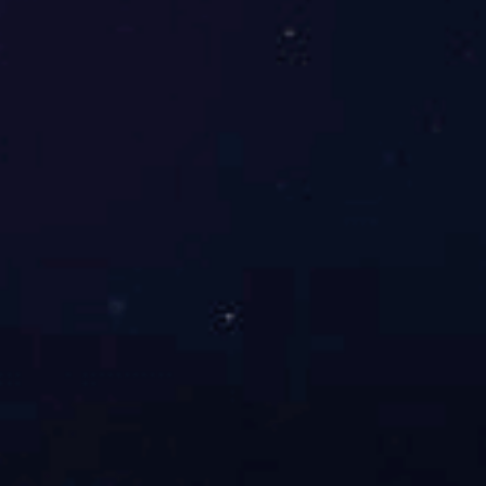
MCZBZX-20十字坐标装箱机
猜你想搜
无尘投料站
投料站
生产线成套设备
设备介绍
设备介绍：
无尘投料站适用于制药行业中小袋物料的拆包、投放、筛分和
拆包投入到该系统，物料通过振动筛（安全筛网），可将大