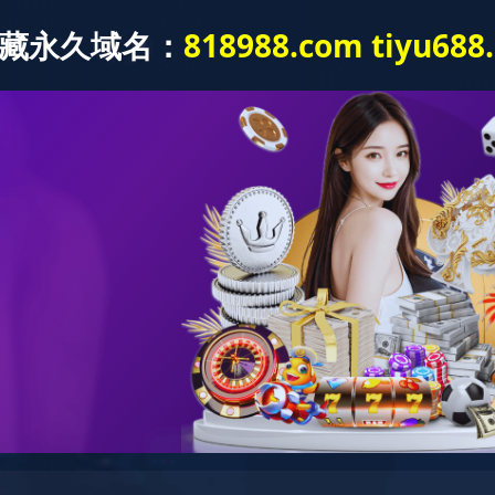
产品中心
技术支持
客户案例
关于
设备
MC-LS168螺旋
迈驰是一家专业生产螺旋提升
和锈蚀，螺杆套筒快卡连接，