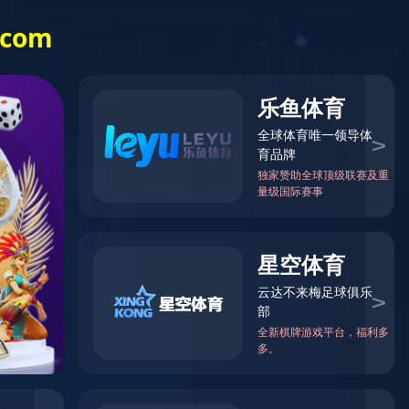
我们
新闻资讯
联系我们
提升上料机
上料机的厂家，设备金属加工面平整，无毛刺、划痕
方便拆卸，欢迎大家来工厂实地考察，案例多，经验