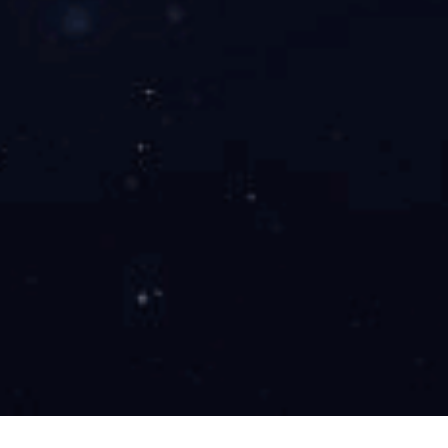
处理,并输出重量数据显示及控制信号。
3.本机组由备袋库、取袋理袋装置、上袋机械手、夹袋下料
送，袋口定位，预开袋，上袋机械手插刀插入袋口，同时两侧
设备参数：
设备型号：MCZD-25F
给料方式：单螺旋给料
包装重量(千克)：5～25
包装精度：≤±0.1～0.2%
包装速度(包/分)：1.5～2
袋子尺寸(毫米)：L:500～1000
袋子材质：牛皮纸复膜袋、编织袋、塑料袋、编织袋等