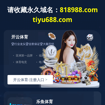
开云体育
全部分类
开云体育-开云kaiyun(中国)
产品
您当前的位置：
开云体育-开云kaiyun(中国)
>
重袋包装机组
>
粉剂重袋