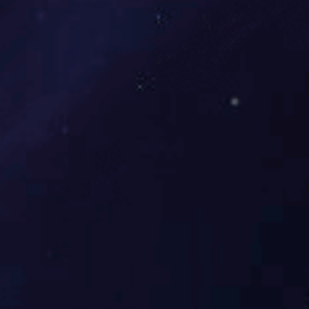
干粉砂浆包装机
MCZD-25K颗粒重袋包装机组
MCDZC-25K半自动5-25kg颗