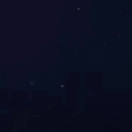
粒
猜你想搜
颗粒包装机
颗粒重袋包装机
全自动重袋
设备介绍
设备简介：
1.以准确、可靠的机械操作代替人工计量、套袋、输送等工
捷。全封闭设计并安装开门检测等安全联锁装置，确保人员的
2.该机组具有自动称量、自动上袋、自动填充、自动送包、