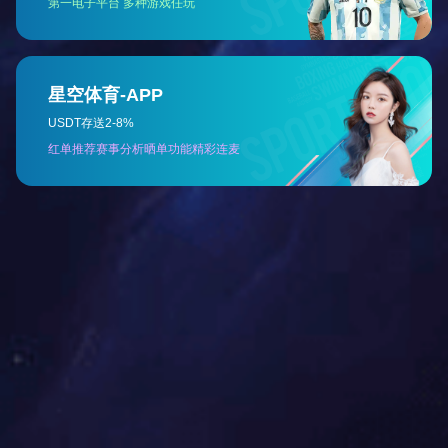
肥料称重包装机
甜味剂包装机