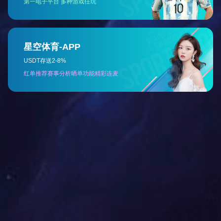
MCYT-CZ-4T全自动液体灌装
机组
MCYT-CZ-2T全自动液体灌装
机组