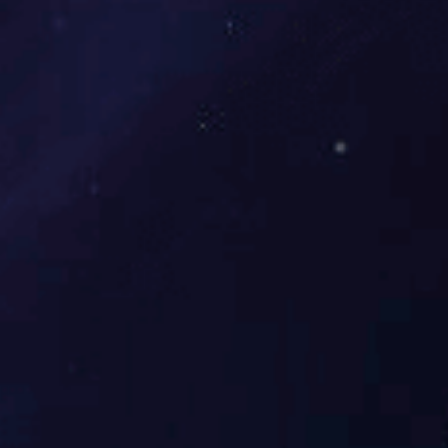
MC-ZX-12T液体灌装机组
MC-ZX-8T液体灌装机组