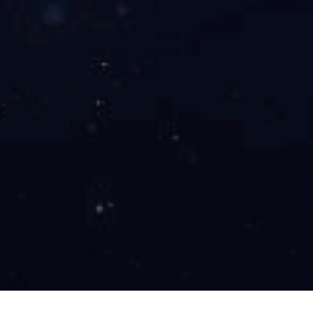
设备简介：
1.灌装嘴等接触液体部位材料：316L不锈钢，灌装嘴采用伺
2.灌装形式：用卫生级离心泵变频送料，称重式灌装
3.材料：灌装机架采用304#不锈钢
4.程序控制: PLC及触摸屏
设备参数：
设备型号：MCYT-25L
灌装范围(L)：5-30L
灌装速度(桶/小时)：120-150
灌装精度：±0.2-0.5%
气压：0.6-0.8MPa
功率：约1.2KW/380V 三相